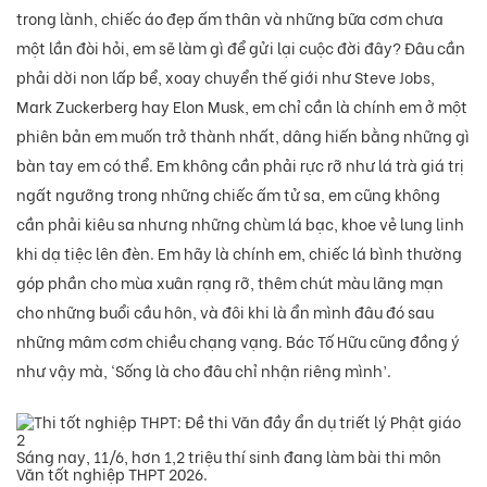
trong lành, chiếc áo đẹp ấm thân và những bữa cơm chưa
một lần đòi hỏi, em sẽ làm gì để gửi lại cuộc đời đây? Đâu cần
phải dời non lấp bể, xoay chuyển thế giới như Steve Jobs,
Mark Zuckerberg hay Elon Musk, em chỉ cần là chính em ở một
phiên bản em muốn trở thành nhất, dâng hiến bằng những gì
bàn tay em có thể. Em không cần phải rực rỡ như lá trà giá trị
ngất ngưỡng trong những chiếc ấm tử sa, em cũng không
cần phải kiêu sa nhưng những chùm lá bạc, khoe vẻ lung linh
khi dạ tiệc lên đèn. Em hãy là chính em, chiếc lá bình thường
góp phần cho mùa xuân rạng rỡ, thêm chút màu lãng mạn
cho những buổi cầu hôn, và đôi khi là ẩn mình đâu đó sau
những mâm cơm chiều chạng vạng. Bác Tố Hữu cũng đồng ý
như vậy mà, ‘Sống là cho đâu chỉ nhận riêng mình’.
Sáng nay, 11/6, hơn 1,2 triệu thí sinh đang làm bài thi môn
Văn tốt nghiệp THPT 2026.