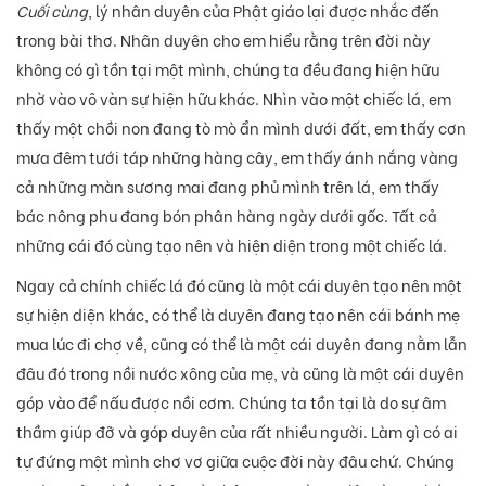
Cuối cùng
, lý nhân duyên của Phật giáo lại được nhắc đến
trong bài thơ. Nhân duyên cho em hiểu rằng trên đời này
không có gì tồn tại một mình, chúng ta đều đang hiện hữu
nhờ vào vô vàn sự hiện hữu khác. Nhìn vào một chiếc lá, em
thấy một chồi non đang tò mò ẩn mình dưới đất, em thấy cơn
mưa đêm tưới táp những hàng cây, em thấy ánh nắng vàng
cả những màn sương mai đang phủ mình trên lá, em thấy
bác nông phu đang bón phân hàng ngày dưới gốc. Tất cả
những cái đó cùng tạo nên và hiện diện trong một chiếc lá.
Ngay cả chính chiếc lá đó cũng là một cái duyên tạo nên một
sự hiện diện khác, có thể là duyên đang tạo nên cái bánh mẹ
mua lúc đi chợ về, cũng có thể là một cái duyên đang nằm lẫn
đâu đó trong nồi nước xông của mẹ, và cũng là một cái duyên
góp vào để nấu được nồi cơm. Chúng ta tồn tại là do sự âm
thầm giúp đỡ và góp duyên của rất nhiều người. Làm gì có ai
tự đứng một mình chơ vơ giữa cuộc đời này đâu chứ. Chúng