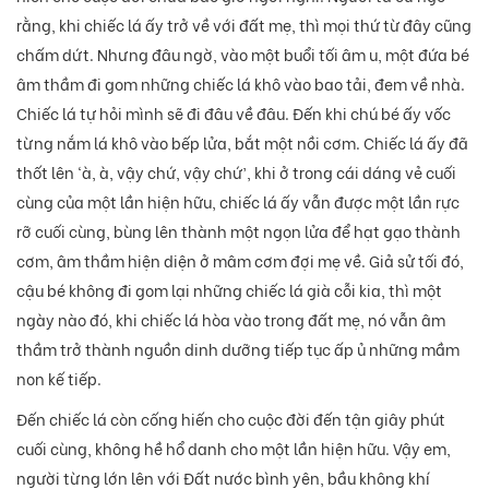
rằng, khi chiếc lá ấy trở về với đất mẹ, thì mọi thứ từ đây cũng
chấm dứt. Nhưng đâu ngờ, vào một buổi tối âm u, một đứa bé
âm thầm đi gom những chiếc lá khô vào bao tải, đem về nhà.
Chiếc lá tự hỏi mình sẽ đi đâu về đâu. Đến khi chú bé ấy vốc
từng nắm lá khô vào bếp lửa, bắt một nồi cơm. Chiếc lá ấy đã
thốt lên ‘à, à, vậy chứ, vậy chứ’, khi ở trong cái dáng vẻ cuối
cùng của một lần hiện hữu, chiếc lá ấy vẫn được một lần rực
rỡ cuối cùng, bùng lên thành một ngọn lửa để hạt gạo thành
cơm, âm thầm hiện diện ở mâm cơm đợi mẹ về. Giả sử tối đó,
cậu bé không đi gom lại những chiếc lá già cỗi kia, thì một
ngày nào đó, khi chiếc lá hòa vào trong đất mẹ, nó vẫn âm
thầm trở thành nguồn dinh dưỡng tiếp tục ấp ủ những mầm
non kế tiếp.
Đến chiếc lá còn cống hiến cho cuộc đời đến tận giây phút
cuối cùng, không hề hổ danh cho một lần hiện hữu. Vậy em,
người từng lớn lên với Đất nước bình yên, bầu không khí