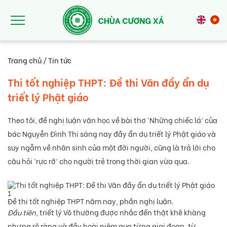
Nhảy đến nội dung
Trang chủ
/
Tin tức
Thi tốt nghiệp THPT: Đề thi Văn đầy ẩn dụ
triết lý Phật giáo
Theo tôi, đề nghị luận văn học về bài thơ ‘Những chiếc lá’ của
bác Nguyễn Đình Thi sáng nay đầy ẩn dụ triết lý Phật giáo và
suy ngẫm về nhân sinh của một đời người, cũng là trả lời cho
câu hỏi ‘rực rỡ’ cho người trẻ trong thời gian vừa qua.
Đề thi tốt nghiệp THPT năm nay, phần nghị luận.
Đầu tiên
, triết lý Vô thường được nhắc đến thật khẽ khàng
nhưng rõ ràng và đầy hoài niệm qua từng giai đoạn, từ