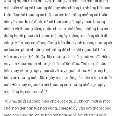
Nhưng người ta cứ nhìn vô thường với một con mắt bi quan
mà quên rằng vô thường đã dạy cho chúng ta những bài học
thật đẹp. Vô thường có thể cho em biết rằng chẳng có truân
chuyên nào là cố định, nó sẽ tươi sáng ở ngày mai. Nhưng
chính Vô thường cũng nhắc cho em nhớ rằng, những thứ em
đang hạnh phúc và tự hào một ngày không xa cũng sẽ là dĩ
vãng. Hôm nay em đang đứng trên đỉnh vinh quang nhưng sẽ
có lúc em phải nhường ánh sáng đó cho một người kế tiếp.
Hôm nay mọi thứ rất đủ đầy nhưng sẽ có lúc phải vơi đi. Hôm
nay em khỏe mạnh nhưng có lúc sẽ ốm đau. Thứ em sở hữu
hôm nay nhưng ngày mai sẽ về tay người khác. Hôm nay họ
bình an nhưng biết đâu ngày mai lại lặng lẽ chôn mình ở dưới
cát. Hôm nay người ta nói thương em nhưng chắc gì ngày
mai lòng họ còn son sắt?
Thứ hai
đó là sự cống hiến cho cuộc đời. Dù khi chỉ mới là một
chồi non đến tận lúc ngả vàng, chiếc lá ấy vẫn âm thầm cống
hiến cho cuộc đời chưa bao giờ ngơi nghỉ. Người ta cứ ngỡ