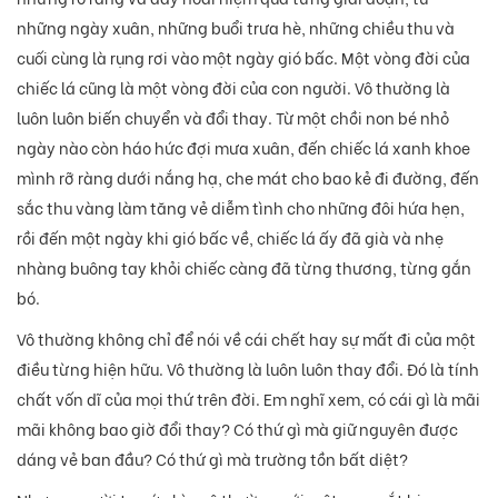
những ngày xuân, những buổi trưa hè, những chiều thu và
cuối cùng là rụng rơi vào một ngày gió bấc. Một vòng đời của
chiếc lá cũng là một vòng đời của con người. Vô thường là
luôn luôn biến chuyển và đổi thay. Từ một chồi non bé nhỏ
ngày nào còn háo hức đợi mưa xuân, đến chiếc lá xanh khoe
mình rỡ ràng dưới nắng hạ, che mát cho bao kẻ đi đường, đến
sắc thu vàng làm tăng vẻ diễm tình cho những đôi hứa hẹn,
rồi đến một ngày khi gió bấc về, chiếc lá ấy đã già và nhẹ
nhàng buông tay khỏi chiếc càng đã từng thương, từng gắn
bó.
Vô thường không chỉ để nói về cái chết hay sự mất đi của một
điều từng hiện hữu. Vô thường là luôn luôn thay đổi. Đó là tính
chất vốn dĩ của mọi thứ trên đời. Em nghĩ xem, có cái gì là mãi
mãi không bao giờ đổi thay? Có thứ gì mà giữ nguyên được
dáng vẻ ban đầu? Có thứ gì mà trường tồn bất diệt?