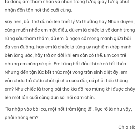
ta đang âm thầm nhận và nhận trong từng giây từng phút,
nhận đến tận hơi thở cuối cùng.
Vậy nên, bài thơ dù nói lên triết lý Vô thường hay Nhân duyên,
cũng muốn nhắc em một điều, dù em là chiếc lá vô danh trong
rừng sâu thăm thẳm, dù em là ngọn cỏ mong manh giữa bãi
đá ven đường, hay em là chiếc lá tùng uy nghiêm khép mình
bên lăng Bác, hãy trả ơn đời khi em còn có thể. Em còn trẻ
nhưng em cũng sẽ già. Em từng bắt đầu thì sẽ có kết thúc.
Nhưng đến tận lúc kết thúc một vòng tròn sinh diệt ấy, em
vẫn chưa trả được chút gì cho cuộc đời, có phải tiếc không
em? Như chiếc lá trong bài thơ kia đã reo mừng khi được cháy
lên một lần cuối cùng đun sôi nồi cơm chín.
‘Ta nhập vào bài ca, một nốt trầm lặng lẽ’. Rực rỡ là như vậy,
phải không em?
Chia sẻ: