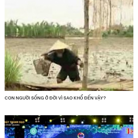
CON NGƯỜI SỐNG Ở ĐỜI VÌ SAO KHỔ ĐẾN VẬY?