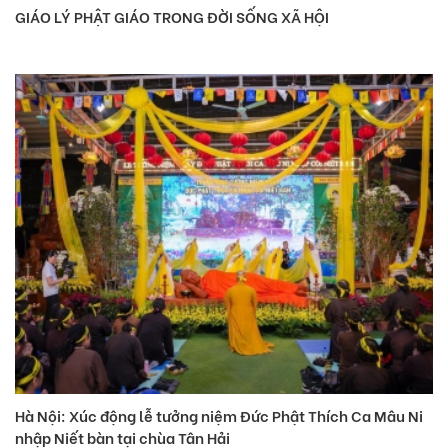
GIÁO LÝ PHẬT GIÁO TRONG ĐỜI SỐNG XÃ HỘI
Hà Nội: Xúc động lễ tưởng niệm Đức Phật Thích Ca Mâu Ni
nhập Niết bàn tại chùa Tân Hải