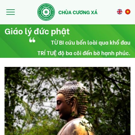
Nhảy đến nội dung
Giáo lý đức phật
TỪ BI cứu bốn loài qua khổ đau
TRÍ TUỆ độ ba cõi đến bờ hạnh phúc.