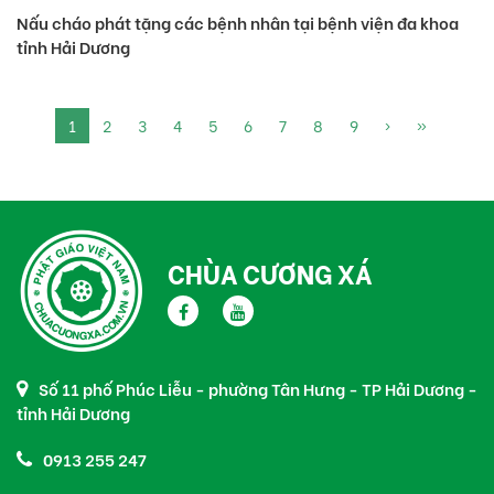
Nấu cháo phát tặng các bệnh nhân tại bệnh viện đa khoa
tỉnh Hải Dương
1
2
3
4
5
6
7
8
9
›
»
CHÙA CƯƠNG XÁ
Số 11 phố Phúc Liễu - phường Tân Hưng - TP Hải Dương -
tỉnh Hải Dương
0913 255 247