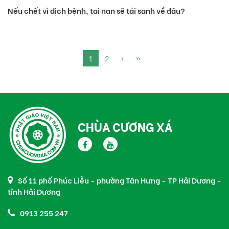
Nếu chết vì dịch bệnh, tai nạn sẽ tái sanh về đâu?
1
2
›
»
CHÙA CƯƠNG XÁ
Số 11 phố Phúc Liễu - phường Tân Hưng - TP Hải Dương -
tỉnh Hải Dương
0913 255 247