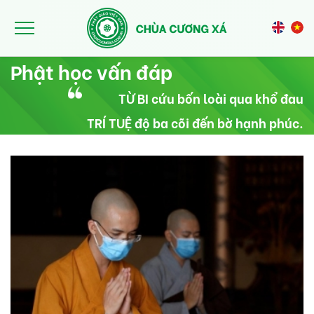
Nhảy đến nội dung
Phật học vấn đáp
TỪ BI cứu bốn loài qua khổ đau
TRÍ TUỆ độ ba cõi đến bờ hạnh phúc.