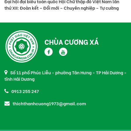
Đại hội đại biểu toàn quốc Hội Chữ thập đỏ Việt Nam lần
Th
thứ XII: Đoàn kết – Đổi mới – Chuyên nghiệp – Tự cường
nă
CHÙA CƯƠNG XÁ
Số 11 phố Phúc Liễu - phường Tân Hưng - TP Hải Dương -
tỉnh Hải Dương
0913 255 247
thichthanhcuong1973@gmail.com