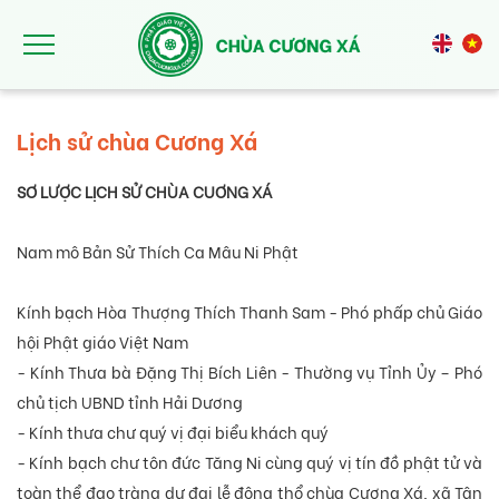
Nhảy đến nội dung
Lịch sử chùa Cương Xá
SƠ LƯỢC LỊCH SỬ CHÙA CUƠNG XÁ
Nam mô Bản Sử Thích Ca Mâu
Ni
Phật
Kính bạch Hòa Thượng Thích Thanh Sam - Phó phấp chủ Giáo
hội Phật giáo Việt Nam
- Kính Thưa bà Đặng Thị Bích Liên - Thường vụ Tỉnh Ủy – Phó
chủ tịch UBND tỉnh Hải Dương
- Kính thưa chư quý vị đại biểu khách quý
- Kính bạch chư tôn đức
Tăng
Ni
cùng quý vị tín đồ phật tử và
toàn
thể
đạo tràng dự đại lễ động thổ chùa Cương Xá, xã Tân