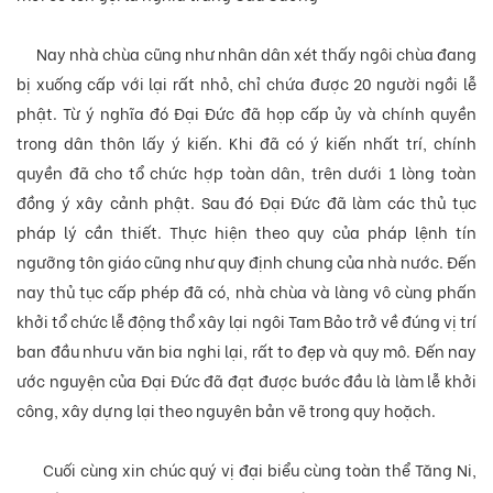
Nay nhà chùa cũng như nhân dân xét thấy ngôi chùa đang
bị xuống cấp với lại rất nhỏ, chỉ chứa được 20 người ngồi lễ
phật. Từ ý nghĩa đó Đại Đức đã họp cấp ủy và chính quyền
trong dân thôn lấy ý kiến. Khi đã có ý kiến nhất trí, chính
quyền đã cho tổ chức hợp toàn dân, trên dưới 1 lòng toàn
đồng ý xây cảnh phật. Sau đó Đại Đức đã làm các thủ tục
pháp lý cần thiết. Thực
hiện
theo quy của pháp lệnh tín
ngưỡng tôn giáo cũng như quy định chung của nhà nước. Đến
nay thủ tục cấp phép đã có, nhà chùa và làng vô cùng phấn
khởi tổ chức lễ động thổ xây lại ngôi Tam Bảo trở về đúng vị trí
ban đầu nhưu văn bia nghi lại, rất to đẹp và quy mô. Đến nay
ước nguyện của Đại Đức đã đạt được bước đầu là làm lễ khởi
công, xây dựng lại theo nguyên bản vẽ trong quy hoặch.
Cuối cùng xin chúc quý vị đại biểu cùng toàn
thể
Tăng
Ni
,