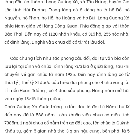
làng đổi tên thành thong Cương Xá, xã Tân Hưng, huyện Gia
Lộc tỉnh Hải Dương. Trong làng có 8 dòng họ là hộ Đỗ, hộ
Nguyễn, hộ Phan, họ Hồ, họ Hoàng và họ Bùi. Làng Cương Xá
phía Nam giáp với làng Đông Quan, Phía đông giáp với thôn
Bảo Thái, Đến nay có 1120 nhân khẩu, có 315 hộ, 255 nóc nhà,
có đình làng, 1 nghè và 1 chùa đã có từ rất lâu đời.
Các chứng tích như sắc phong câu đối, đại tự văn bia còn
lưu lại tại đình và chùa. Đình làng xưa kia ở giữa làng, sau khi
chuyển về gần chùa là năm 1935. Đến nay đình làng có từ
thời Lý , thế kỷ XI được các triều đại phong cho 4 chữ vàng là:
Lí triều Huân Tướng , có 4 đạo sắc phong. Hàng năm mở hội
vào ngày 13>15 tháng giêng.
Chùa Cương Xá được trùng tu lần đâu là đời Lê Năm thứ IX
đến nay đã là 588 năm, toàn khuôn viên chùa có diện tích
7385m. 1 ngôi chùa cổ nằm trền gò đất cao, tên chùa là Quỳnh
Khâu tự, gồm 5 gian nhà thờ 3 gian hậu cung, bên phải là 5