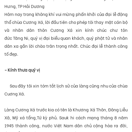
Hưng, TP Hải Dương
Hôm nay trong không khí vui mừng phấn khởi của đại lễ động
thổ chùa Cương Xá, lời đầu tiên cho phép tôi thay mặt cán bộ
và nhân dân thôn Cương Xá xin kính chúc chư tôn
đức
Tăng
Ni
, quý vị đại biểu quan khách, quý phật tử và nhân
dân xa gần lời chào trân trọng nhất. Chúc đại lễ thành công
tố đẹp.
- Kính thưa quý vị
Sau đây tôi xin tóm tắt lịch sử của làng cũng nhu của chùa
Cuơng Xá.
Làng Cương Xá trước kia có tên là Khương Xá Thôn, Đông Liễu
Xã, Mỹ xá tổng,Tứ kỳ phủ. Sauk hi cách mạng tháng 8 năm
1945 thành công, nước Việt Nam dân chủ cộng hòa ra đời,