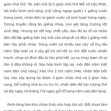
gian nhà thờ Tôr, bên trái là 5 gian nhà thờ Mẫ và hậu Phật.
Với kiểu hình chữ công (nội công ngoại quốc) 1 giếng nước
trong xanh, nhân dân ra gánh nước về sinh hoạt hang ngày.
Tương truyền rằng ăn giếng chùa, con gái làng Cương rất
xinh đẹp, nhưng lại rất hay chết yểu. Sau đó sư tổ và nhân
dân đã lấp giếng bên tay trái của chùa đi và đào 1 giếng mới
bên tây phải chùa. Trong vườn có nhiều loại cây cổ thụ lâu
năm. Đặc biệt có 4 cây gỗ trò chỉ rất to. Khi đất nước chiến
tranh, chùa và đình
đều
bị tàn phá hết, sự cụ chạy loạn rồi sơ
tán ở đâu không rõ. Sau hòa bình lập lại, mãi đến năm Việt
nam dân chủ công j hòa thứ 2 tức năm 1946, nhân dân bắt
tay vào xây dựng lại được 3 gian chủa nhỏ và 2 gian hậu
cung. Để tưởng nhớ sư cụ trụ trì, nhân dân đã tạc tượng thờ
và lấy ngày 14 tháng 7 là ngày giỗ tổ hang năm của dân làng.
Đình làng làm kho chứa thóc cho hợp tác xã. Đất chùa làm
trưởng tiểu học và Tâu quốc về ở trọ khi sơ tán. Lúc đó chùa