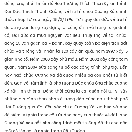
đồng long nhất trí làm lễ Hòa Thượng Thích T
hiện
Kỳ xin thỉnh
Đại Đức Thích Thanh Cường về trụ trì chùa Cuơng Xá chính
thức nhập tự vào ngày 18/3/1996. Từ ngày đại đức về trụ trì
đã cùng dân làng xây dựng lại cổng đình và trung tu lại đình
cổ, Đại đức đã mua nguyên vật lieu, thuệ thợ về tại chùa,
đóng 15 vạn gạch ba – banh, xây quây toàn bộ diện tích đất
chùa và t rồng vải nhãn là 120 cây ăn quả, năm 1997 xây 5
gian nhà tổ. Năm 2000 xây phủ mẫu. Năm 2002 xây cổng tam
quan. Năm 2004 sửa sang tu bổ các công trình phụ trợ. Đến
nay ngôi chùa Cương Xá đã được nhiều bà con phật tử biết
đến. Gắn với tâm linh là pho tượng Đức chúa ông chùa cương
xá rất linh thiêng. Đồng thời cũng là cai quản nội tự, vì vậy
những gia đình than nhân ở trong dân cũng như thành phố
Hải Dương qua đời
đều
vào chùa Cương Xá xin bùa và nhợ
độ
ni
ệm. Vì phía trong cầu Cương ngày xưa thuộc về đất làng
Cương Xá sau cắt cho công trình môi trường đô thị cho nên
mới có tên gọi là nghĩa trang Cầu Cương