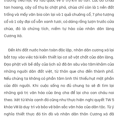
tan hoang, cây cổ thụ bị chặt phá, chùa chỉ còn là 1 nền đất
trống và mấy văn bia còn lại và 1 quả chuông cổ, 7 pho tượng
cổ và 1 cây đại cổ vẫn xanh tươi, có dáng rồng lượn trước cửa
chùa, đó là chứng tích,
ni
ềm tự hào của nhân dân làng
Cương Xá.
Đến khi đất nước hoàn toàn độc lập, nhân dân cương xá lại
bắt tay vào việc tái kiến thiết lại cơ sở vật chất của dân làng.
Đạo phật với bề dầy của lịch sử đã ăn sâu vào tâm khảm của
những người dân đất việt, từ thôn que cho đến thành phố.
Nếu chúng ta không có phần tâm linh thì thiếu hụt một phần
của đời người. Khi cuộc sống no đủ chung ta sẽ đi tìm lại
những giá trị văn hóa của ông cha để lại cho con cháu noi
theo. Xét từ khía cạnh đó cũng như thực
hiện
nghị quyết TW 5
khóa VIII là duy trì và bảo vệ bản sắc văn hóa của dân tộc. Từ ý
nghĩa thiết thực đó tín đò và nhân dân thôn Cương xá đã