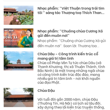
Nhạc phẩm: "Việt Thuận trong trái tim
tôi " sáng tác Thượng toạ Thích Thanh
Cường
Nhạc phẩm: "Chuông chùa Cương Xá
gửi đến muôn nơi"
Nhạc phẩm: "Chuông chùa Cương Xá gửi
đến muôn nơi". Soạn lời: Thượng toạ
Thích Thanh Cường.
Chùa Dâu – Công trình kiến trúc cổ
mang giá trị tâm linh
Chùa cổ Pháp Vân Tự tức chùa Dâu (xã
Thanh Khương, thị xã Thuận Thành, tỉnh
Bắc Ninh) là một trong những ngôi chùa
có công trình kiến trúc độc đáo, mang
nhiều giá trị tâm linh - nơi khởi nguồn
của đạo Phật.
Chùa Đậu
Với tuổi đời gần 2000 năm, chùa Đậu
(Thường Tín, Hà Nội) có lịch sử lâu đời,
xây dựng theo lối kiến trúc truyền thống,