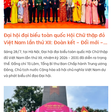
Đại hội đại biểu toàn quốc Hội Chữ thập đỏ
Việt Nam lần thứ XII: Đoàn kết – Đổi mới –
Chuyên nghiệp – Tự cường
Sáng 28/7, tại Hà Nội, Đại hội đại biểu toàn quốc Hội Chữ thập
đỏ Việt Nam lần thứ XII, nhiệm kỳ 2026 - 2031 đã diễn ra trọng
thể. Đồng chí Tô Lâm, Tổng Bí thư Ban Chấp hành Trung ương
Đảng, Chủ tịch nước Cộng hòa xã hội chủ nghĩa Việt Nam dự
và phát biểu chỉ đạo Đại hội.