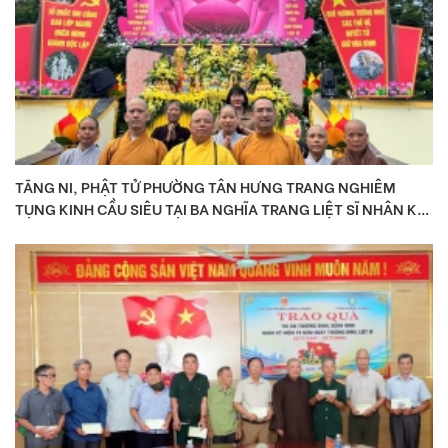
TĂNG NI, PHẬT TỬ PHƯỜNG TÂN HƯNG TRANG NGHIÊM
TỤNG KINH CẦU SIÊU TẠI BA NGHĨA TRANG LIỆT SĨ NHÂN KỶ
NIỆM 79 NĂM NGÀY THƯƠNG BINH – LIỆT SĨ.