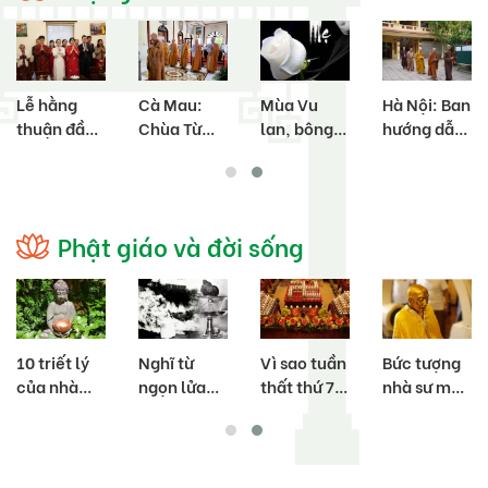
Cà Mau:
Mùa Vu
Hà Nội: Ban
Hà Nội:
Chùa Từ
lan, bông
hướng dẫn
Phật tử
Quang tổ
hồng trắng
Phật tử
Đạo tràng
chức lễ
con cài…
thành phố
Pháp Hoa
Hằng thuận
tổ chức hội
lan tỏa Đạo
cho đôi bạn
thi giáo lý
Phật tới
Phật giáo và đời sống
trẻ
kính mừng
cộng đồng
Phật đản
trong mùa
PL.2568
Phật đản
PL.2568
Nghĩ từ
Vì sao tuần
Bức tượng
Phương
ngọn lửa
thất thứ 7
nhà sư mạ
pháp đối trị
thiêng của
(49 ngày)
vàng 1.000
tâm sân
Bồ-tát
người thân
năm tuổi
giận
Thích
thường
còn
Quảng Đức
cúng trai
nguyên bộ