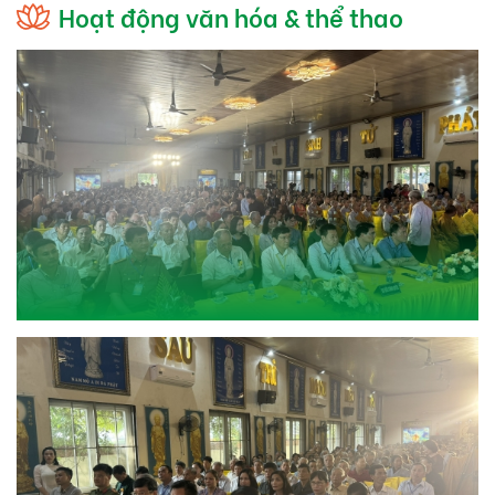
Hoạt động văn hóa & thể thao
tăng,
não và cấu
phóng
trúc xương
sanh?