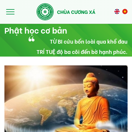
Nhảy đến nội dung
Phật học cơ bản
TỪ BI cứu bốn loài qua khổ đau
TRÍ TUỆ độ ba cõi đến bờ hạnh phúc.