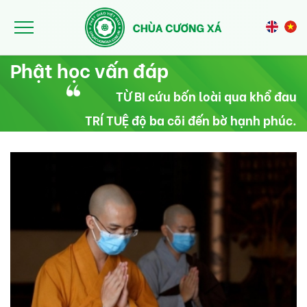
Nhảy đến nội dung
Phật học vấn đáp
TỪ BI cứu bốn loài qua khổ đau
TRÍ TUỆ độ ba cõi đến bờ hạnh phúc.