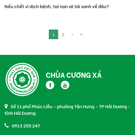
Nếu chết vì dịch bệnh, tai nạn sẽ tái sanh về đâu?
1
2
›
»
CHÙA CƯƠNG XÁ
Số 11 phố Phúc Liễu - phường Tân Hưng - TP Hải Dương -
tỉnh Hải Dương
0913 255 247