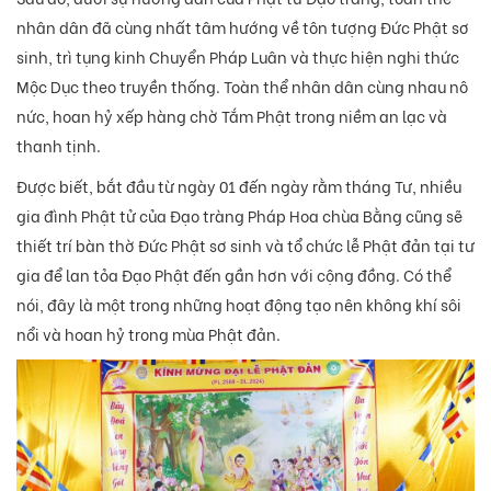
nhân dân đã cùng nhất tâm hướng về tôn tượng Đức Phật sơ
sinh, trì tụng kinh Chuyển Pháp Luân và thực hiện nghi thức
Mộc Dục theo truyền thống. Toàn thể nhân dân cùng nhau nô
nức, hoan hỷ xếp hàng chờ Tắm Phật trong niềm an lạc và
thanh tịnh.
Được biết, bắt đầu từ ngày 01 đến ngày rằm tháng Tư, nhiều
gia đình Phật tử của Đạo tràng Pháp Hoa chùa Bằng cũng sẽ
thiết trí bàn thờ Đức Phật sơ sinh và tổ chức lễ Phật đản tại tư
gia để lan tỏa Đạo Phật đến gần hơn với cộng đồng. Có thể
nói, đây là một trong những hoạt động tạo nên không khí sôi
nổi và hoan hỷ trong mùa Phật đản.