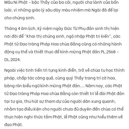
Mâu Ni Phật - bậc Thầy của ba cõi, người cha lành của bốn
loài, vì những giáo lý sâu dày màu nhiệm mà Ngài đã để lại
cho chúng sinh.
Tháng 4 âm lịch, kỷ niệm ngày Đức Từ Phụ đản sinh thị hiện
nơi đời để "Khai thị chúng sinh, ngộ nhập Phật tri kiến", các
Phật tử Đạo tràng Pháp Hoa chùa Bằng cũng có những hành
động cụ thể và thiết thực để kính mừng Phật đản PL.2568 -
DL.2024.
Ngoài việc tinh tiến trì tụng kinh điển, trở về chùa tu học thính
pháp, chấp tác công quả, cùng quý Thầy trang trí cờ hoa,
băng rôn biểu ngữ kính mừng Phật đản.... Năm nay, các Phật
tử Đạo tràng Pháp Hoa chùa Bằng còn thiết trí lễ đài Phật đản
tại tư gia, thu hút sự tham dự của người dân xung quanh,
nhằm tạo điều kiện cho người chưa đủ duyên đến chùa có thể
thực hiện nghi thức tắm Phật, lễ Phật cũng như hiểu thêm về
đạo Phật.