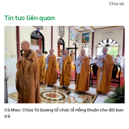
Chia sẻ:
Tin tưc liên quan
Cà Mau: Chùa Từ Quang tổ chức lễ Hằng thuận cho đôi bạn
Hà
trẻ
gi