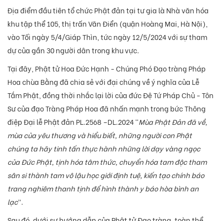
Địa điểm đầu tiên tổ chức Phật đản tại tư gia là Nhà văn hóa
khu tập thể 105, thị trấn Văn Điển (quận Hoàng Mai, Hà Nội),
vào Tối ngày 5/4/Giáp Thìn, tức ngày 12/5/2024 với sự tham
dự của gần 30 người dân trong khu vực.
Tại đây, Phật tử Hoa Đức Hạnh - Chúng Phó Đạo tràng Pháp
Hoa chùa Bằng đã chia sẻ với đại chúng về ý nghĩa của Lễ
Tắm Phật, đồng thời nhắc lại lời của đức Đệ Tứ Pháp Chủ - Tôn
Sư của đạo Tràng Pháp Hoa đã nhấn mạnh trong bức Thông
điệp Đại lễ Phật đản PL.2568 –DL.2024 “
Mùa Phật Đản đã về,
mùa của yêu thương và hiểu biết, những người con Phật
chúng ta hãy tinh tấn thực hành những lời dạy vàng ngọc
của Đức Phật, tịnh hóa tâm thức, chuyển hóa tam độc tham
sân si thành tam vô lậu học giới định tuệ, kiến tạo chính báo
trang nghiêm thanh tịnh để hình thành y báo hòa bình an
lạc
”.
Sau đó, dưới sự hướng dẫn của Phật tử Đạo tràng, toàn thể