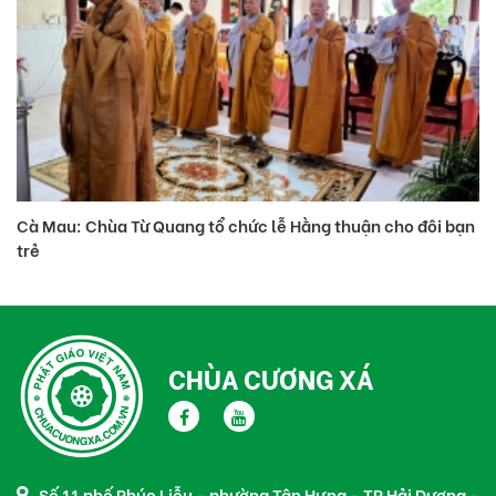
CHÙA CƯƠNG XÁ
Số 11 phố Phúc Liễu - phường Tân Hưng - TP Hải Dương -
tỉnh Hải Dương
0913 255 247
thichthanhcuong1973@gmail.com
Thượng Tọa Thích Thanh Cường, Chùa
Cương Xá,Thành phố Hải Dương.
Copyright © 2021 Chùa Cương Xá