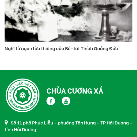
Nghĩ từ ngọn lửa thiêng của Bồ-tát Thích Quảng Đức
Vì
tr
CHÙA CƯƠNG XÁ
Số 11 phố Phúc Liễu - phường Tân Hưng - TP Hải Dương -
tỉnh Hải Dương