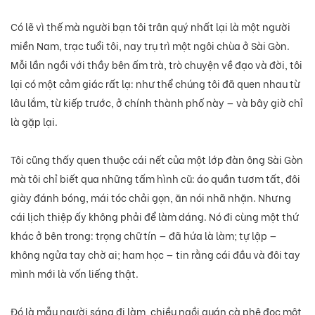
Có lẽ vì thế mà người bạn tôi trân quý nhất lại là một người
miền Nam, trạc tuổi tôi, nay trụ trì một ngôi chùa ở Sài Gòn.
Mỗi lần ngồi với thầy bên ấm trà, trò chuyện về đạo và đời, tôi
lại có một cảm giác rất lạ: như thể chúng tôi đã quen nhau từ
lâu lắm, từ kiếp trước, ở chính thành phố này — và bây giờ chỉ
là gặp lại.
Tôi cũng thấy quen thuộc cái nết của một lớp đàn ông Sài Gòn
mà tôi chỉ biết qua những tấm hình cũ: áo quần tươm tất, đôi
giày đánh bóng, mái tóc chải gọn, ăn nói nhã nhặn. Nhưng
cái lịch thiệp ấy không phải để làm dáng. Nó đi cùng một thứ
khác ở bên trong: trọng chữ tín — đã hứa là làm; tự lập —
không ngửa tay chờ ai; ham học — tin rằng cái đầu và đôi tay
mình mới là vốn liếng thật.
Đó là mẫu người sáng đi làm, chiều ngồi quán cà phê đọc một