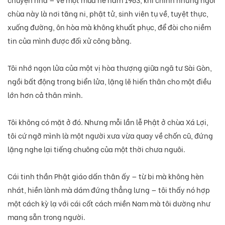
chùa này là nơi tăng ni, phật tử, sinh viên tụ về, tuyệt thực,
xuống đường, ôn hòa mà không khuất phục, để đòi cho niềm
tin của mình được đối xử công bằng.
Tôi nhớ ngọn lửa của một vị hòa thượng giữa ngã tư Sài Gòn,
ngồi bất động trong biển lửa, lặng lẽ hiến thân cho một điều
lớn hơn cả thân mình.
Tôi không có mặt ở đó. Nhưng mỗi lần lễ Phật ở chùa Xá Lợi,
tôi cứ ngỡ mình là một người xưa vừa quay về chốn cũ, đứng
lặng nghe lại tiếng chuông của một thời chưa nguôi.
Cái tinh thần Phật giáo dấn thân ấy — từ bi mà không hèn
nhát, hiền lành mà dám đứng thẳng lưng — tôi thấy nó hợp
một cách kỳ lạ với cái cốt cách miền Nam mà tôi dường như
mang sẵn trong người.