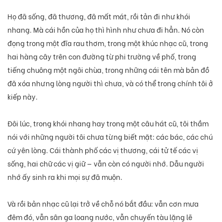
Họ đã sống, đã thương, đã mất mát, rồi tản đi như khói
nhang. Mà cái hồn của họ thì hình như chưa đi hẳn. Nó còn
đọng trong một đĩa rau thơm, trong một khúc nhạc cũ, trong
hai hàng cây trên con đường từ phi trường về phố, trong
tiếng chuông một ngôi chùa, trong những cái tên mà bản đồ
đã xóa nhưng lòng người thì chưa, và có thể trong chính tôi ở
kiếp này.
Đôi lúc, trong khói nhang hay trong một câu hát cũ, tôi thầm
nói với những người tôi chưa từng biết mặt: các bác, các chú
cứ yên lòng. Cái thành phố các vị thương, cái tử tế các vị
sống, hai chữ các vị giữ — vẫn còn có người nhớ. Dẫu người
nhớ ấy sinh ra khi mọi sự đã muộn.
Và rồi bản nhạc cũ lại trở về chỗ nó bắt đầu: vẫn cơn mưa
đêm đó, vẫn sân ga loang nước, vẫn chuyến tàu lặng lẽ