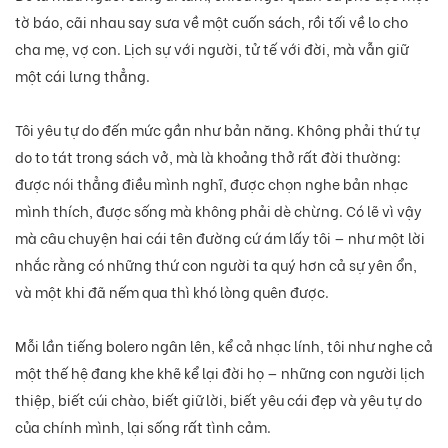
tờ báo, cãi nhau say sưa về một cuốn sách, rồi tối về lo cho
cha mẹ, vợ con. Lịch sự với người, tử tế với đời, mà vẫn giữ
một cái lưng thẳng.
Tôi yêu tự do đến mức gần như bản năng. Không phải thứ tự
do to tát trong sách vở, mà là khoảng thở rất đời thường:
được nói thẳng điều mình nghĩ, được chọn nghe bản nhạc
mình thích, được sống mà không phải dè chừng. Có lẽ vì vậy
mà câu chuyện hai cái tên đường cứ ám lấy tôi — như một lời
nhắc rằng có những thứ con người ta quý hơn cả sự yên ổn,
và một khi đã nếm qua thì khó lòng quên được.
Mỗi lần tiếng bolero ngân lên, kể cả nhạc lính, tôi như nghe cả
một thế hệ đang khe khẽ kể lại đời họ — những con người lịch
thiệp, biết cúi chào, biết giữ lời, biết yêu cái đẹp và yêu tự do
của chính mình, lại sống rất tình cảm.