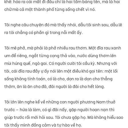
khẽ: hóa ra cái mất đi đâu chỉ là hai tấm bảng tên, mà là hai
chữ mà cả một thành phố từng sống chết vì nó.
Tôi nghe câu chuyện đó mà thấy nhói, dẫu tôi sinh sau, dẫu lẽ
ra tôi chẳng có phần gì trong nỗi mất ấy.
Tôi mê phở, mà phải là phở nhiều rau thơm. Một đĩa rau xanh
um để riêng, ngắt từng cọng thả vào, nước dùng thơm lên
mùi húng quế, ngò gai. Có người cười tôi cầu kỳ. Nhưng với
tôi, cái đĩa rau đầy ự ấy nói lên một điều khó gọi tên: một lối
sống không tính toán, có là cho, dọn ra là dọn cho thẳng
thớm, ăn là ăn cho đã, đãi người là đãi cho hết lòng.
Tôi lớn lên nghe kể về những con người phương Nam thuở
trước — hứa là làm, có gì đãi nấy, gặp người hoạn nạn thì
giúp trước rồi mới hỏi sau. Tôi chưa gặp họ. Mà không hiểu sao
tôi thấy mình đồng cảm và tự hào về họ.