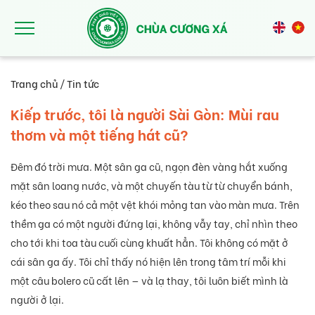
Nhảy đến nội dung
Trang chủ
/
Tin tức
Kiếp trước, tôi là người Sài Gòn: Mùi rau
thơm và một tiếng hát cũ?
Đêm đó trời mưa. Một sân ga cũ, ngọn đèn vàng hắt xuống
mặt sân loang nước, và một chuyến tàu từ từ chuyển bánh,
kéo theo sau nó cả một vệt khói mỏng tan vào màn mưa. Trên
thềm ga có một người đứng lại, không vẫy tay, chỉ nhìn theo
cho tới khi toa tàu cuối cùng khuất hẳn. Tôi không có mặt ở
cái sân ga ấy. Tôi chỉ thấy nó hiện lên trong tâm trí mỗi khi
một câu bolero cũ cất lên — và lạ thay, tôi luôn biết mình là
người ở lại.