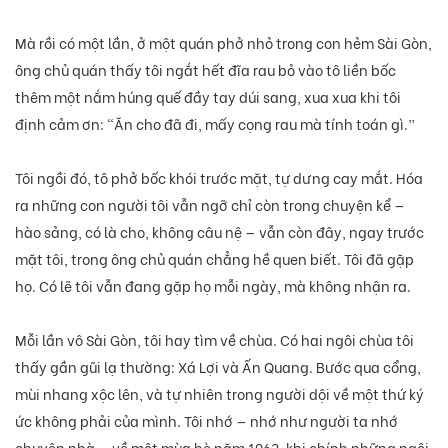
Mà rồi có một lần, ở một quán phở nhỏ trong con hẻm Sài Gòn,
ông chủ quán thấy tôi ngắt hết đĩa rau bỏ vào tô liền bốc
thêm một nắm húng quế đầy tay dúi sang, xua xua khi tôi
định cảm ơn: “Ăn cho đã đi, mấy cọng rau mà tính toán gì.”
Tôi ngồi đó, tô phở bốc khói trước mặt, tự dưng cay mắt. Hóa
ra những con người tôi vẫn ngỡ chỉ còn trong chuyện kể —
hào sảng, có là cho, không câu nệ — vẫn còn đây, ngay trước
mặt tôi, trong ông chủ quán chẳng hề quen biết. Tôi đã gặp
họ. Có lẽ tôi vẫn đang gặp họ mỗi ngày, mà không nhận ra.
Mỗi lần vô Sài Gòn, tôi hay tìm về chùa. Có hai ngôi chùa tôi
thấy gần gũi lạ thường: Xá Lợi và Ấn Quang. Bước qua cổng,
mùi nhang xộc lên, và tự nhiên trong người dội về một thứ ký
ức không phải của mình. Tôi nhớ — nhớ như người ta nhớ
chuyện nhà — về một mùa hè năm 1963, khi chính những ngôi