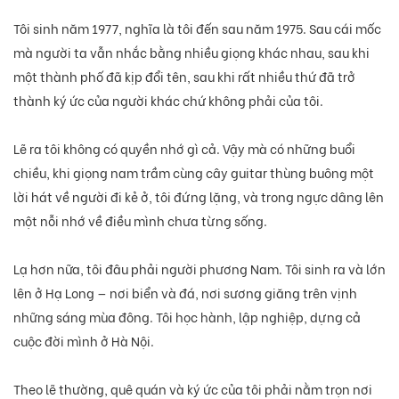
Tôi sinh năm 1977, nghĩa là tôi đến sau năm 1975. Sau cái mốc
mà người ta vẫn nhắc bằng nhiều giọng khác nhau, sau khi
một thành phố đã kịp đổi tên, sau khi rất nhiều thứ đã trở
thành ký ức của người khác chứ không phải của tôi.
Lẽ ra tôi không có quyền nhớ gì cả. Vậy mà có những buổi
chiều, khi giọng nam trầm cùng cây guitar thùng buông một
lời hát về người đi kẻ ở, tôi đứng lặng, và trong ngực dâng lên
một nỗi nhớ về điều mình chưa từng sống.
Lạ hơn nữa, tôi đâu phải người phương Nam. Tôi sinh ra và lớn
lên ở Hạ Long — nơi biển và đá, nơi sương giăng trên vịnh
những sáng mùa đông. Tôi học hành, lập nghiệp, dựng cả
cuộc đời mình ở Hà Nội.
Theo lẽ thường, quê quán và ký ức của tôi phải nằm trọn nơi