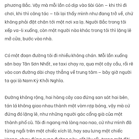
phương Bắc. Vậy mà mỗi lần có dịp vào Sài Gòn — khi thì đi
chơi, khi thì công tác — tôi lại thấy mình như đang trở về, chứ
không phải đặt chân tới một nơi xa lạ. Người Bắc trong tôi
xếp va-li xuống, còn một người nào khác trong tôi thì lặng lẽ
mở cửa, bước vào nhà.
Có một đoạn đường tôi đi nhiều không chán. Mỗi lần xuống
sân bay Tân Sơn Nhất, xe taxi chạy ra, qua một cây cầu, rồi rẽ
vào con đường dài chạy thẳng về trung tâm — bây giờ người
ta gọi là Nam Kỳ Khởi Nghĩa.
Đường không rộng, hai hàng cây cao đứng san sát hai bên,
tán lá không giao nhau thành một vòm rợp bóng, vậy mà cứ
đứng đó lặng lẽ, như những người gác cổng già của một
thành phố cũ. Tôi đi ngang mà lòng nao nao, cứ như mình đã
từng ngồi trên một chiếc xích lô, hay sau lưng một chiếc
Vespa, chạy đúng cung đường này, rất lâu rồi, trong một đời